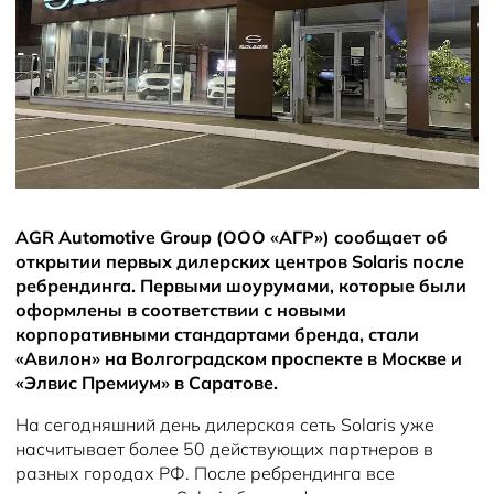
Новости
Помощь на дорогах
Правовая информация
AGR Automotive Group (ООО «АГР») сообщает об
открытии первых дилерских центров Solaris после
ребрендинга. Первыми шоурумами, которые были
оформлены в соответствии с новыми
корпоративными стандартами бренда, стали
«Авилон» на Волгоградском проспекте в Москве и
«Элвис Премиум» в Саратове.
На сегодняшний день дилерская сеть Solaris уже
насчитывает более 50 действующих партнеров в
разных городах РФ. После ребрендинга все